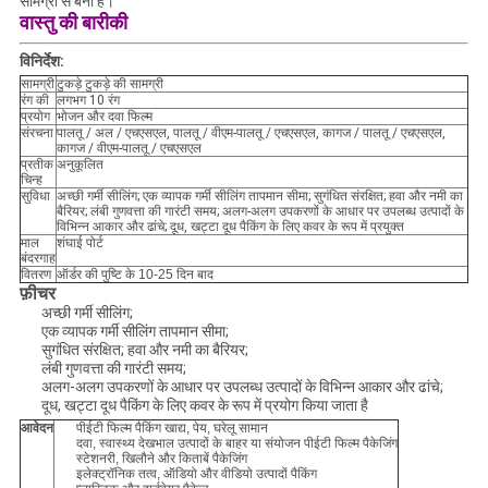
सामग्री से बना है।
वास्तु की बारीकी
विनिर्देश:
सामग्री
टुकड़े टुकड़े की सामग्री
रंग की
लगभग 10 रंग
प्रयोग
भोजन और दवा फिल्म
संरचना
पालतू / अल / एचएसएल, पालतू / वीएम-पालतू / एचएसएल, कागज / पालतू / एचएसएल,
कागज / वीएम-पालतू / एचएसएल
प्रतीक
अनुकूलित
चिन्ह
सुविधा
अच्छी गर्मी सीलिंग; एक व्यापक गर्मी सीलिंग तापमान सीमा; सुगंधित संरक्षित; हवा और नमी का
बैरियर; लंबी गुणवत्ता की गारंटी समय; अलग-अलग उपकरणों के आधार पर उपलब्ध उत्पादों के
विभिन्न आकार और ढांचे; दूध, खट्टा दूध पैकिंग के लिए कवर के रूप में प्रयुक्त
माल
शंघाई पोर्ट
बंदरगाह
वितरण
ऑर्डर की पुष्टि के 10-25 दिन बाद
फ़ीचर
अच्छी गर्मी सीलिंग;
एक व्यापक गर्मी सीलिंग तापमान सीमा;
सुगंधित संरक्षित; हवा और नमी का बैरियर;
लंबी गुणवत्ता की गारंटी समय;
अलग-अलग उपकरणों के आधार पर उपलब्ध उत्पादों के विभिन्न आकार और ढांचे;
दूध, खट्टा दूध पैकिंग के लिए कवर के रूप में प्रयोग किया जाता है
आवेदन
पीईटी फिल्म पैकिंग खाद्य, पेय, घरेलू सामान
दवा, स्वास्थ्य देखभाल उत्पादों के बाहर या संयोजन पीईटी फिल्म पैकेजिंग
स्टेशनरी, खिलौने और किताबें पैकेजिंग
इलेक्ट्रॉनिक तत्व, ऑडियो और वीडियो उत्पादों पैकिंग