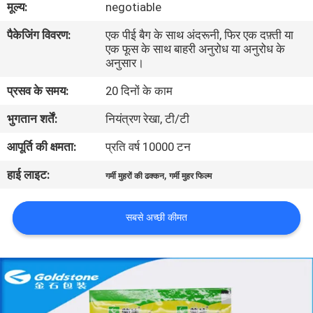
मूल्य:
negotiable
का
पैकेजिंग विवरण:
एक पीई बैग के साथ अंदरूनी, फिर एक दफ़्ती या
दौरा
एक फूस के साथ बाहरी अनुरोध या अनुरोध के
अनुसार।
गुणवत्ता
प्रसव के समय:
20 दिनों के काम
नियंत्रण
भुगतान शर्तें:
नियंत्रण रेखा, टी/टी
आपूर्ति की क्षमता:
प्रति वर्ष 10000 टन
हमसे
हाई लाइट:
,
संपर्क
गर्मी मुहरों की ढक्कन
गर्मी मुहर फिल्म
करें
सबसे अच्छी कीमत
समाचार
बोली