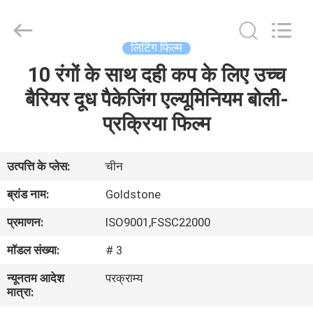
2026
Goldstone
Packaging
Jiaxing
Co.,Ltd.
लिटिंग फिल्म
All
Rights
Reserved.
10 रंगों के साथ दही कप के लिए उच्च
घर
बैरियर दूध पैकेजिंग एल्यूमिनियम बोली-
उत्पाद
प्रक्रिया फिल्म
विडियो
उत्पत्ति के प्लेस:
चीन
ब्रांड नाम:
Goldstone
हमारे
प्रमाणन:
ISO9001,FSSC22000
बारे
मॉडल संख्या:
# 3
में
न्यूनतम आदेश
परक्राम्य
मात्रा:
कारखाने