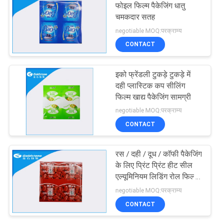
फोइल फिल्म पैकेजिंग धातु
चमकदार सतह
11
negotiable MOQ:परक्राम्य
CONTACT
पाउडर पैकेजिंग बैग
इको फ्रेंडली टुकड़े टुकड़े में
दही प्लास्टिक कप सीलिंग
फिल्म खाद्य पैकेजिंग सामग्री
negotiable MOQ:परक्राम्य
CONTACT
15
रस / दही / दूध / कॉफी पैकेजिंग
फार्मास्युटिकल Sachets
के लिए प्रिंट प्रिंट हीट सील
एल्यूमिनियम लिडिंग रोल फिल्म
साफ़ करें
negotiable MOQ:परक्राम्य
CONTACT