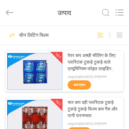
2026
Goldstone
Packaging
उत्पाद
Jiaxing
Co.,Ltd.
All
Rights
Reserved.
घर
36
चीन लिटिंग फिल्म
गर्मी सील पन्नी लड्स
उत्पाद
HOT
पेपर कप अच्छी सीलिंग के लिए
प्लास्टिक टुकड़े टुकड़े वाले
विडियो
एल्यूमिनियम फोइल लाइडिंग
फिल्म
negotiable MOQ:परक्राम्य
हमारे
अब प्रश्न
44
बारे
HOT
चार कप दही प्लास्टिक टुकड़े
में
एल्यूमिनियम पन्नी लेड्स
टुकड़े टुकड़े फिल्म कम गैस और
पानी पारगम्यता
कारखाने
negotiable MOQ:परक्राम्य