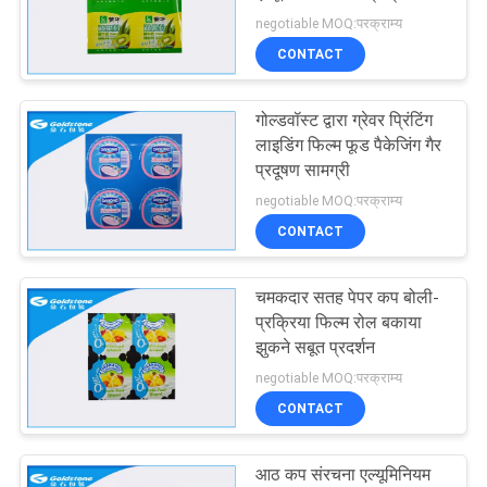
मांगें
फिल्म
negotiable MOQ:परक्राम्य
CONTACT
साइटमैप
14
गोल्डवॉस्ट द्वारा ग्रेवर प्रिंटिंग
कस्टम पेपर लेबल
गोपनीयता
लाइडिंग फिल्म फूड पैकेजिंग गैर
प्रदूषण सामग्री
नीति
negotiable MOQ:परक्राम्य
CONTACT
चमकदार सतह पेपर कप बोली-
32
प्रक्रिया फिल्म रोल बकाया
झुकने सबूत प्रदर्शन
स्टिक पैक
negotiable MOQ:परक्राम्य
CONTACT
आठ कप संरचना एल्यूमिनियम