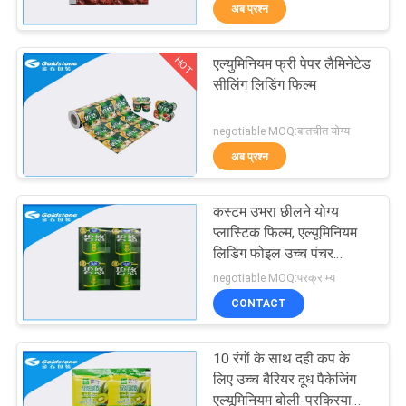
अब प्रश्न
का
दौरा
HOT
एल्युमिनियम फ्री पेपर लैमिनेटेड
31
सीलिंग लिडिंग फिल्म
गुणवत्ता
एल्यूमिनियम सीलिंग फिल्म
negotiable MOQ:बातचीत योग्य
नियंत्रण
अब प्रश्न
हमसे
कस्टम उभरा छीलने योग्य
संपर्क
प्लास्टिक फिल्म, एल्यूमिनियम
लिडिंग फोइल उच्च पंचर
करें
29
प्रतिरोध
negotiable MOQ:परक्राम्य
CONTACT
समाचार
लिटिंग फिल्म
10 रंगों के साथ दही कप के
बोली
लिए उच्च बैरियर दूध पैकेजिंग
एल्यूमिनियम बोली-प्रक्रिया