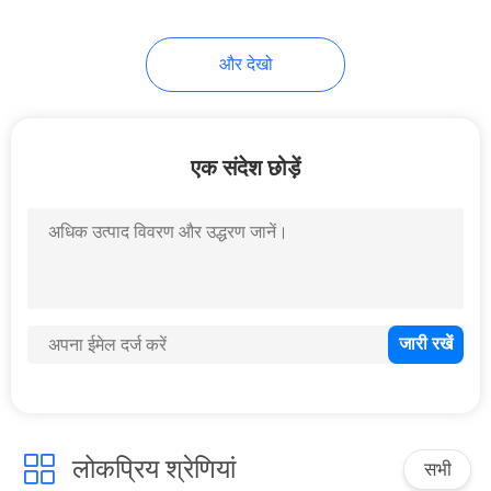
23
और देखो
कट Lids मरें
एक संदेश छोड़ें
20
पाउच खड़े हो जाओ
लोकप्रिय श्रेणियां
सभी