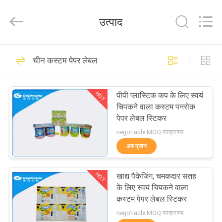
सील
पन्नी
लड्स
उत्पाद
आपूर्तिकर्ता.
Copyright
©
2017
-
घर
36
2025
heatsealfoillids.com.
चीन कस्टम पेपर लेबल
All
Rights
गर्मी सील पन्नी लड्स
Reserved.
उत्पाद
HOT
पीपी प्लास्टिक कप के लिए स्वयं
चिपकने वाला कस्टम पनरोक
विडियो
पेपर लेबल स्टिकर
negotiable MOQ:परक्राम्य
हमारे
अब प्रश्न
44
बारे
HOT
खाद्य पैकेजिंग, चमकदार सतह
में
एल्यूमिनियम पन्नी लेड्स
के लिए स्वयं चिपकने वाला
कस्टम पेपर लेबल स्टिकर
कारखाने
negotiable MOQ:परक्राम्य