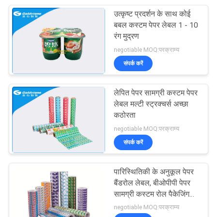
उत्कृष्ट प्रदर्शन के साथ कोई
23
बबल कस्टम पेपर लेबल 1 - 10
रंग मुद्रण
कट Lids मरें
negotiable MOQ:परक्राम्य
संपर्क करें
लेपित पेपर सामग्री कस्टम पेपर
लेबल मल्टी स्ट्रक्चर्स अच्छा
कठोरता
20
negotiable MOQ:परक्राम्य
संपर्क करें
पाउच खड़े हो जाओ
पारिस्थितिकी के अनुकूल पेपर
बैंडरोल लेबल, बीओपीपी पेपर
सामग्री कस्टम रोल पैकेजिंग
लेबल
negotiable MOQ:परक्राम्य