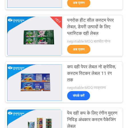
अब प्रश्न
का
दौरा
HOT
पनरोक हीट सील कस्टम पेपर
31
लेबल, डेयरी उत्पादों के लिए
गुणवत्ता
प्लास्टिक दही लेबल
एल्यूमिनियम सीलिंग फिल्म
negotiable MOQ:बातचीत योग्य
नियंत्रण
अब प्रश्न
हमसे
कप दही पेपर लेबल नो क्रेविस,
संपर्क
कस्टम स्टिकर लेबल 11 रंग
तक
करें
29
negotiable MOQ:परक्राम्य
संपर्क करें
बोली
लिटिंग फिल्म
मांगें
पेय दही कप के लिए रंगीन मुद्रण
निविड़ अंधकार कस्टम पैकेजिंग
लेबल