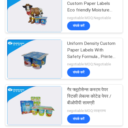
Custom Paper Labels
Eco friendly Moisture
11
Resistance
negotiable MOQ:Negotiable
संपर्क करें
पाउडर पैकेजिंग बैग
Uniform Density Custom
Paper Labels With
Safety Formula , Printed
Labels On Rolls
negotiable MOQ:Negotiable
संपर्क करें
15
गैर फ्लूरोसेन्स कस्टम पेपर
फार्मास्युटिकल Sachets
स्टिकी लेबल्स कोटेड पेपर /
बीओपीपी सामग्री
negotiable MOQ:परक्राम्य
संपर्क करें