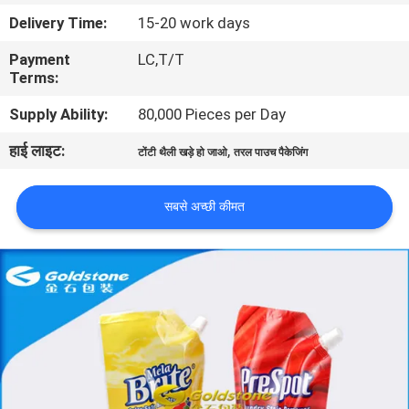
का
Delivery Time:
15-20 work days
दौरा
Payment
LC,T/T
Terms:
गुणवत्ता
Supply Ability:
80,000 Pieces per Day
नियंत्रण
हाई लाइट:
,
टोंटी थैली खड़े हो जाओ
तरल पाउच पैकेजिंग
हमसे
सबसे अच्छी कीमत
संपर्क
करें
समाचार
बोली