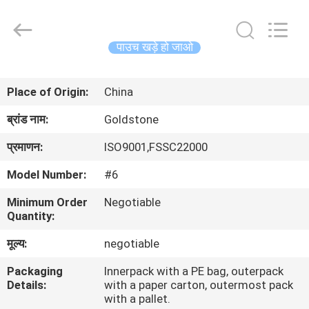
2026
Goldstone
Packaging
Jiaxing
Co.,Ltd.
पाउच खड़े हो जाओ
All
Rights
Reserved.
घर
Place of Origin:
China
उत्पाद
ब्रांड नाम:
Goldstone
प्रमाणन:
ISO9001,FSSC22000
विडियो
Model Number:
#6
Minimum Order
Negotiable
हमारे
Quantity:
बारे
मूल्य:
negotiable
में
Packaging
Innerpack with a PE bag, outerpack
Details:
with a paper carton, outermost pack
कारखाने
with a pallet.