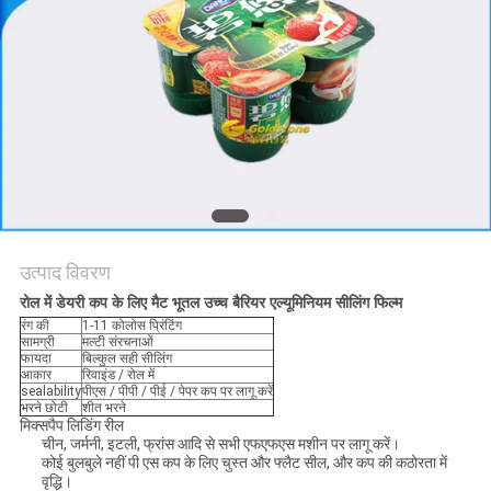
मांगें
साइटमैप
गोपनीयता
नीति
उत्पाद विवरण
रोल में डेयरी कप के लिए मैट भूतल उच्च बैरियर एल्यूमिनियम सीलिंग फिल्म
रंग की
1-11 कोलोस प्रिंटिंग
सामग्री
मल्टी संरचनाओं
फायदा
बिल्कुल सही सीलिंग
आकार
रिवाइंड / रोल में
sealability
पीएस / पीपी / पीई / पेपर कप पर लागू करें
भरने छोटी
शीत भरने
मिक्सपैप लिडिंग रील
चीन, जर्मनी, इटली, फ्रांस आदि से सभी एफएफएस मशीन पर लागू करें।
कोई बुलबुले नहीं पी एस कप के लिए चुस्त और फ्लैट सील, और कप की कठोरता में
वृद्धि।