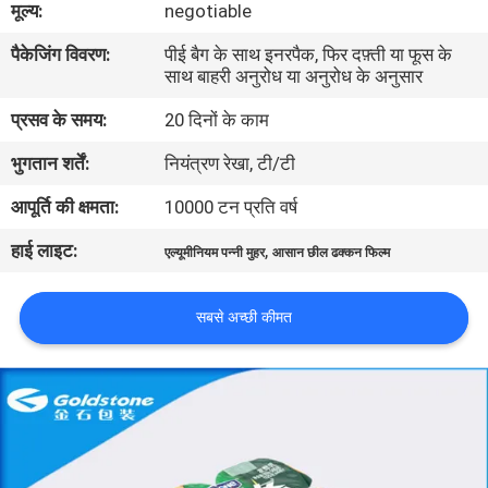
मूल्य:
negotiable
का
पैकेजिंग विवरण:
पीई बैग के साथ इनरपैक, फिर दफ़्ती या फूस के
दौरा
साथ बाहरी अनुरोध या अनुरोध के अनुसार
प्रसव के समय:
20 दिनों के काम
गुणवत्ता
भुगतान शर्तें:
नियंत्रण रेखा, टी/टी
नियंत्रण
आपूर्ति की क्षमता:
10000 टन प्रति वर्ष
हमसे
हाई लाइट:
,
एल्यूमीनियम पन्नी मुहर
आसान छील ढक्कन फिल्म
संपर्क
करें
सबसे अच्छी कीमत
समाचार
बोली