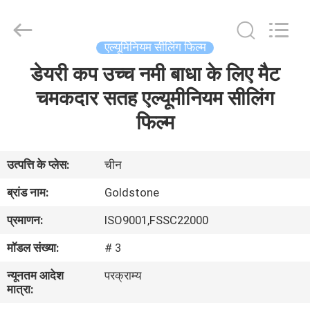
सील
पन्नी
लड्स
आपूर्तिकर्ता.
Copyright
एल्यूमिनियम सीलिंग फिल्म
©
2017
-
डेयरी कप उच्च नमी बाधा के लिए मैट
घर
2025
Goldstone
Packaging
चमकदार सतह एल्यूमीनियम सीलिंग
Jiaxing
Co.,Ltd.
उत्पाद
फिल्म
All
Rights
Reserved.
विडियो
उत्पत्ति के प्लेस:
चीन
ब्रांड नाम:
Goldstone
हमारे
प्रमाणन:
ISO9001,FSSC22000
बारे
मॉडल संख्या:
# 3
में
न्यूनतम आदेश
परक्राम्य
मात्रा:
कारखाने