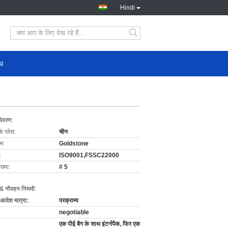
Hindi
ोध
विवरण:
के प्लेस:
चीन
ाम:
Goldstone
:
ISO9001,FSSC22000
ख्या:
# 5
& नौवहन नियमों:
 आदेश मात्रा:
परक्राम्य
negotiable
एक पीई बैग के साथ इंटर्नपैक, फिर एक