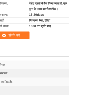
ग विवरण:
पेलेट दफ़्ती में पैक किया जाता है, एक
फूस के साथ बाहरीतम पैक।
के समय:
15-20days
्तें:
नियंत्रण रेखा, टी/टी
की क्षमता:
1000 टन प्रति माह
संपर्क करें
रिसाव
 संरचना
 का डिटर्जेंट