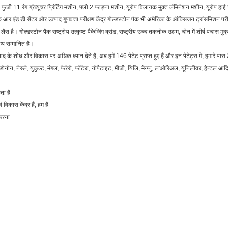
फुजी 11 रंग ग्रेव्यूचर प्रिंटिंग मशीन, फ्लो 2 फाड़ना मशीन, यूरोप विलायक मुक्त लॅमिनेशन मशीन, यूरोप ह
ड डी सेंटर और उत्पाद गुणवत्ता परीक्षण केंद्र गोल्डस्टोन पैक भी अमेरिका के ऑक्सिजन ट्रांसमिशन परीक्ष
ैस है। गोल्डस्टोन पैक राष्ट्रीय उत्कृष्ट पैकेजिंग ब्रांड, राष्ट्रीय उच्च तकनीक उद्यम, चीन में शीर्ष पचास मुद्
साथ सम्मानित है।
के शोध और विकास पर अधिक ध्यान देते हैं, अब हमें 146 पेटेंट प्राप्त हुए हैं और इन पेटेंट्स में, हमारे पास
ोनोन, नेस्ले, युकुल्ट, मंगल, फेरेरो, फोंटेरा, योपैटाइट, मीजी, यिलि, मेन्ग्नु, ल'ओरिअल, यूनिलीवर, हेन्टल आद
ता है
विकास केंद्र हैं, हम हैं
 करना