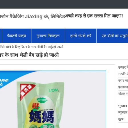
अच्छी तरह से एक रास्ता मिल जाएगा!
स्टोन पैकेजिंग Jiaxing कं, लिमिटेड
फैक्टरी यात्रा
गुणवत्ता नियंत्रण
हमसे संपर्क करें
एक बोली का अनुर
ैकेजिंग धोने के लिए जिपर के साथ थैली बैग खड़े हो जाओ
जिपर के साथ थैली बैग खड़े हो जाओ
उत्पाद 
उत्पत्ति 
ब्रांड न
प्रमाणन
मॉडल सं
भुगतान 
न्यूनतम
मूल्य: