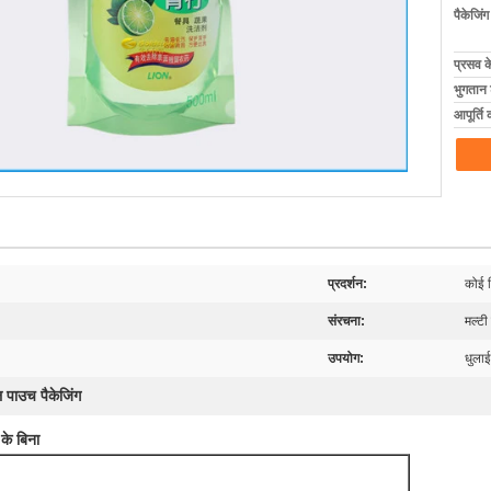
पैकेजिं
प्रसव 
भुगतान शर
आपूर्ति 
प्रदर्शन:
कोई 
संरचना:
मल्टी
उपयोग:
धुलाई
 पाउच पैकेजिंग
के बिना