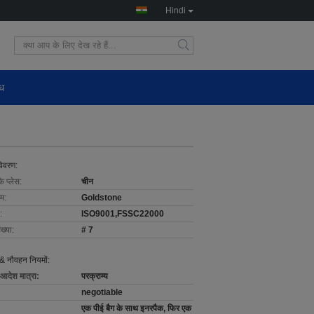
Hindi
ोध
विवरण:
के प्लेस:
चीन
ाम:
Goldstone
:
ISO9001,FSSC22000
ख्या:
# 7
& नौवहन नियमों:
 आदेश मात्रा:
परक्राम्य
negotiable
एक पीई बैग के साथ इनरपैक, फिर एक