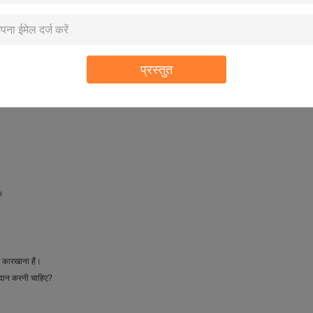
िक कॉस्मेटिक, एग्रोकेमिकल्स, इलेक्ट्रॉन, केबल, साथ ही कंटेनर और सिगरेट उद्योगों के लिए लागू होते हैं।
प्रस्तुत
क
5 कारखाना हैं।
प्रदान करनी चाहिए?