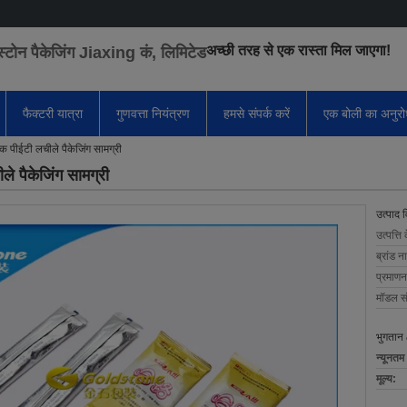
अच्छी तरह से एक रास्ता मिल जाएगा!
स्टोन पैकेजिंग Jiaxing कं, लिमिटेड
फैक्टरी यात्रा
गुणवत्ता नियंत्रण
हमसे संपर्क करें
एक बोली का अनुर
पैक पीईटी लचीले पैकेजिंग सामग्री
ीले पैकेजिंग सामग्री
उत्पाद 
उत्पत्ति 
ब्रांड न
प्रमाणन
मॉडल सं
भुगतान 
न्यूनतम
मूल्य: