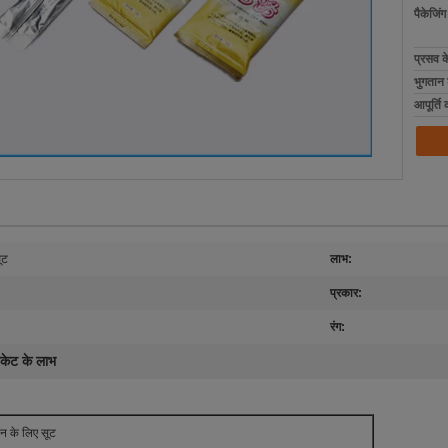
पैकेजिं
प्रसव 
भुगतान शर
आपूर्ति 
ूट
लाभ:
प्रकार:
रंग:
ैकेट के लाभ
ीन के लिए सूट