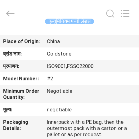
सील
पन्नी
लड्स
supplier.
Copyright
एल्यूमिनियम पन्नी लेड्स
©
2017
-
घर
2025
Goldstone
Place of Origin:
China
Packaging
Jiaxing
Co.,Ltd.
उत्पाद
All
ब्रांड नाम:
Goldstone
Rights
Reserved.
प्रमाणन:
ISO9001,FSSC22000
विडियो
Model Number:
#2
Minimum Order
Negotiable
हमारे
Quantity:
बारे
मूल्य:
negotiable
में
Packaging
Innerpack with a PE bag, then the
Details:
outermost pack with a carton or a
कारखाने
pallet or as per request.