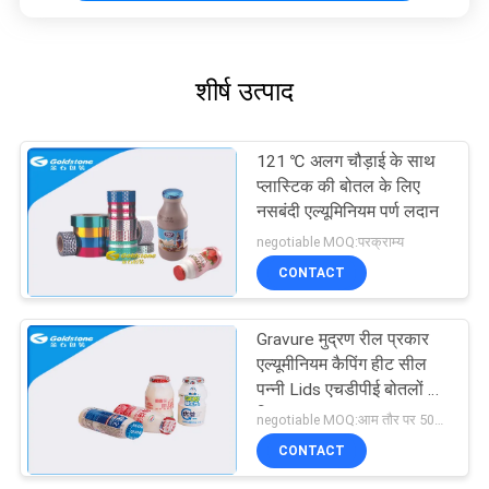
शीर्ष उत्पाद
121 ℃ अलग चौड़ाई के साथ
प्लास्टिक की बोतल के लिए
नसबंदी एल्यूमिनियम पर्ण लदान
negotiable MOQ:परक्राम्य
CONTACT
Gravure मुद्रण रील प्रकार
एल्यूमीनियम कैपिंग हीट सील
पन्नी Lids एचडीपीई बोतलों के
लिए
negotiable MOQ:आम तौर पर 500 के.जी.एस.
CONTACT