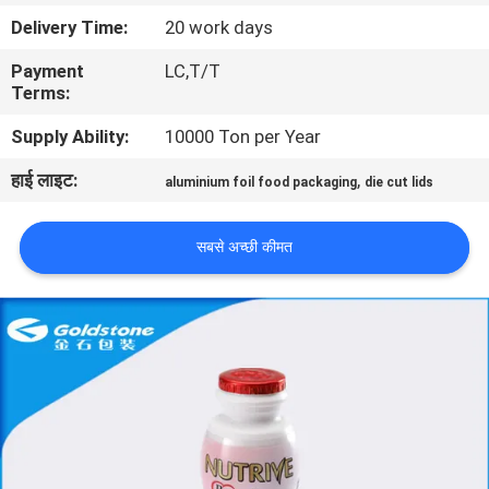
का
Delivery Time:
20 work days
दौरा
Payment
LC,T/T
Terms:
गुणवत्ता
Supply Ability:
10000 Ton per Year
नियंत्रण
हाई लाइट:
,
aluminium foil food packaging
die cut lids
हमसे
सबसे अच्छी कीमत
संपर्क
करें
समाचार
बोली