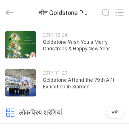
सील
पन्नी
लड्स
चीन Goldstone Packaging Jiaxing Co.,Ltd कंपनी समाचार
आपूर्तिकर्ता.
Copyright
©
2017
-
घर
2025
2017-12-24
heatsealfoillids.com.
All
Goldstone Wish You a Merry
Rights
Reserved.
उत्पाद
Christmas & Happy New Year
विडियो
2017-11-20
Goldstone Attend the 79th API
हमारे
Exhibition In Xiamen
बारे
में
लोकप्रिय श्रेणियां
सभी
कारखाने