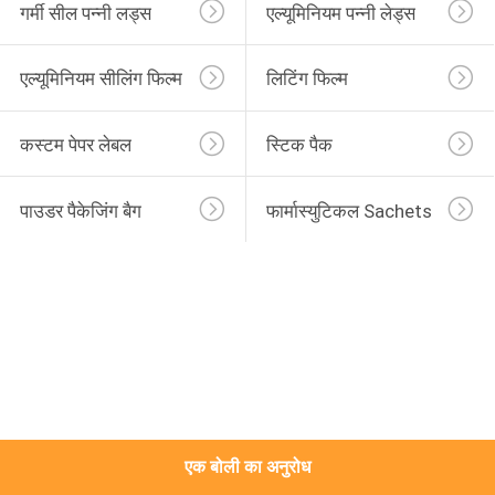
गर्मी सील पन्नी लड्स
एल्यूमिनियम पन्नी लेड्स
का
दौरा
एल्यूमिनियम सीलिंग फिल्म
लिटिंग फिल्म
गुणवत्ता
कस्टम पेपर लेबल
स्टिक पैक
नियंत्रण
पाउडर पैकेजिंग बैग
फार्मास्युटिकल Sachets
हमसे
संपर्क
करें
बोली
मांगें
एक बोली का अनुरोध